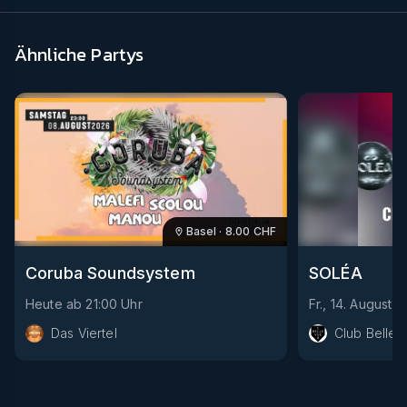
Ähnliche Partys
Basel
·
8.00
CHF
Coruba Soundsystem
SOLÉA
Heute
ab
21:00
Uhr
Fr., 14. August
a
Das Viertel
Club Bellev