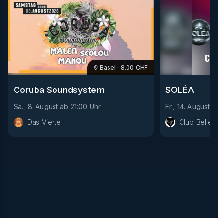
Basel
·
8.00
CHF
Coruba Soundsystem
SOLÉA
Sa., 8. August
ab
21:00
Uhr
Fr., 14. August
a
Das Viertel
Club Bellev