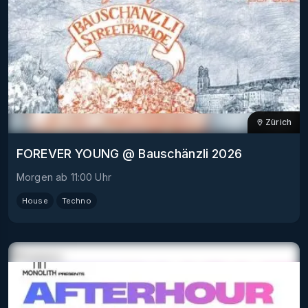
Zürich
FOREVER YOUNG @ Bauschänzli 2026
Morgen
ab
11:00
Uhr
House
Techno