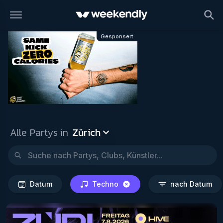
Zürich
Datum
Techno
nac
Gesponsert
Alle Partys in
Zürich
Datum
Techno
nach Datum