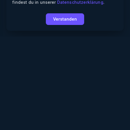
findest du in unserer
Datenschutzerklärung
.
Verstanden
Weekendly
Partys finden
Clubs finden
Gewinnspiele
Informationen
Über uns
Für Partner