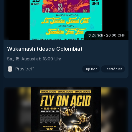
Zürich
·
20.00
CHF
Wukamash (desde Colombia)
Sa., 15. August
ab
18:00
Uhr
Provitreff
Hip hop
Electrónica