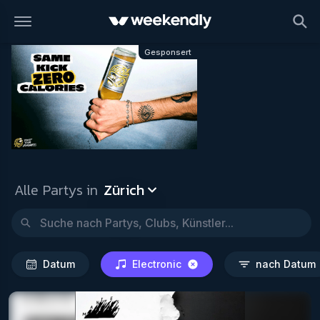
Zürich
Datum
Electronic
n
Gesponsert
Alle Partys in
Zürich
Datum
Electronic
nach Datum