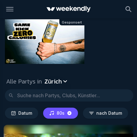
Zürich
Datum
80s
nach D
Gesponsert
Alle Partys in
Zürich
Datum
80s
nach Datum