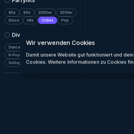
Partyhits
80s
90s
2000er
2010er
Disco
Hits
Oldies
Pop
Diverses
Wir verwenden Cookies
Dancehall
Funk
Indie
Damit unsere Website gut funktioniert und dei
K-Pop
Pop
Reggae
Rock
Cookies. Weitere Informationen zu Cookies fin
Schlager
Soulection
Wave
Week
Party
Clubs
Gewin