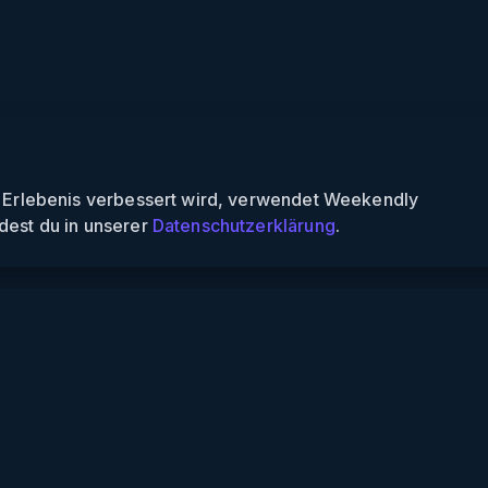
n Erlebenis verbessert wird, verwendet Weekendly
dest du in unserer
Datenschutzerklärung
.
endly
Informationen
s finden
Über uns
 finden
Für Partner
nspiele
Für Veranstalter