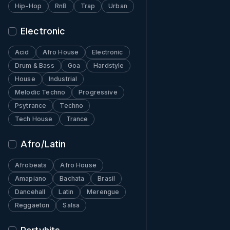
Hip-Hop
RnB
Trap
Urban
Electronic
Acid
Afro House
Electronic
Drum & Bass
Goa
Hardstyle
House
Industrial
Melodic Techno
Progressive
Psytrance
Techno
Tech House
Trance
Afro/Latin
Afrobeats
Afro House
Amapiano
Bachata
Brasil
Dancehall
Latin
Merengue
Reggaeton
Salsa