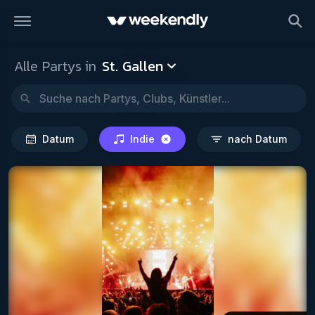
St. Gallen
Datum
Indie
na
Alle Partys in
St. Gallen
Datum
Indie
nach Datum