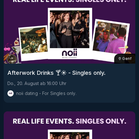
Genf
Afterwork Drinks 🍸☀️ - Singles only.
Do., 20. August
ab
16:00
Uhr
noii dating - For Singles only.