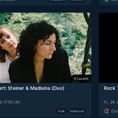
Luzern
rt: Steiner & Madlaina (Duo)
Rock 
ab
17:00
Uhr
Fr., 28.
Dow
Folk
Indierock