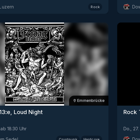
Luzern
Dow
Rock
Emmenbrücke
13:e, Loud Night
Rock 
ab
18:30
Uhr
Do., 27.
um Sedel
Dow
Crustpunk
Hardcore