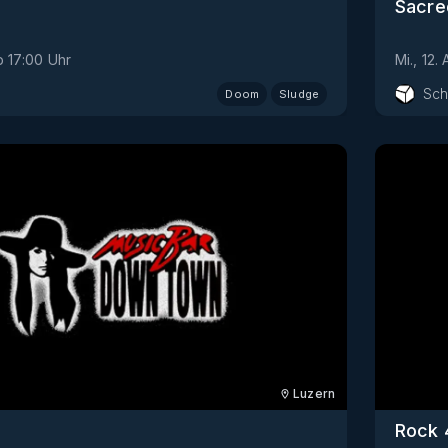
Sacre
b
17:00
Uhr
Mi., 12.
Sch
Doom
Sludge
Luzern
Rock 