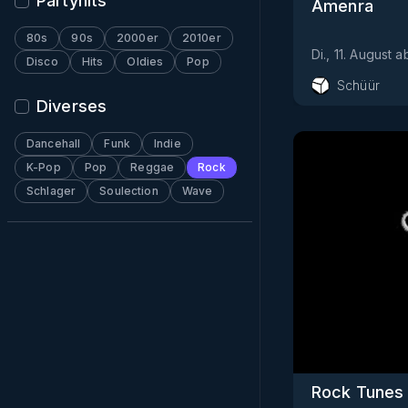
Partyhits
Amenra
80s
90s
2000er
2010er
Di., 11. August
a
Disco
Hits
Oldies
Pop
Schüür
Diverses
Dancehall
Funk
Indie
K-Pop
Pop
Reggae
Rock
Schlager
Soulection
Wave
Rock Tunes