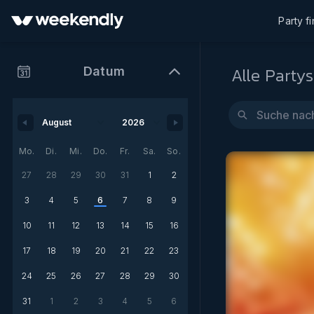
Party f
Alle Partys
Datum
Mo.
Di.
Mi.
Do.
Fr.
Sa.
So.
27
28
29
30
31
1
2
3
4
5
6
7
8
9
10
11
12
13
14
15
16
17
18
19
20
21
22
23
24
25
26
27
28
29
30
31
1
2
3
4
5
6