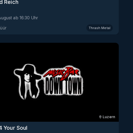
d Reich
 August
ab
16:30
Uhr
üür
Thrash Metal
Luzern
4 Your Soul