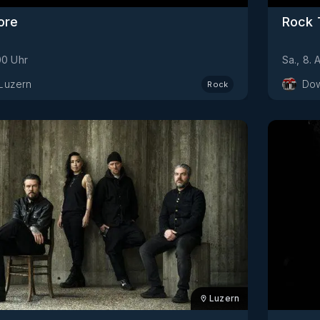
ore
Rock 
00
Uhr
Sa., 8. 
Luzern
Dow
Rock
Luzern