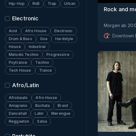
Hip-Hop
RnB
Trap
Urban
Rock and m
Electronic
Morgen
ab
20:
Acid
Afro House
Electronic
Downtown 
Drum & Bass
Goa
Hardstyle
House
Industrial
Melodic Techno
Progressive
Psytrance
Techno
Tech House
Trance
Afro/Latin
Afrobeats
Afro House
Amapiano
Bachata
Brasil
Dancehall
Latin
Merengue
Reggaeton
Salsa