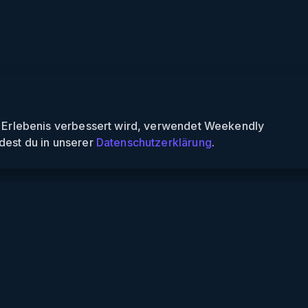
n Erlebenis verbessert wird, verwendet Weekendly
dest du in unserer
Datenschutzerklärung
.
endly
Informationen
s finden
Über uns
 finden
Für Partner
nspiele
Für Veranstalter