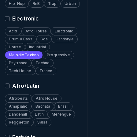
Hip-Hop
RnB
Trap
Urban
Electronic
Acid
Afro House
Electronic
Drum & Bass
Goa
Hardstyle
House
Industrial
Melodic Techno
Progressive
Psytrance
Techno
Tech House
Trance
Afro/Latin
Afrobeats
Afro House
Amapiano
Bachata
Brasil
Dancehall
Latin
Merengue
Reggaeton
Salsa