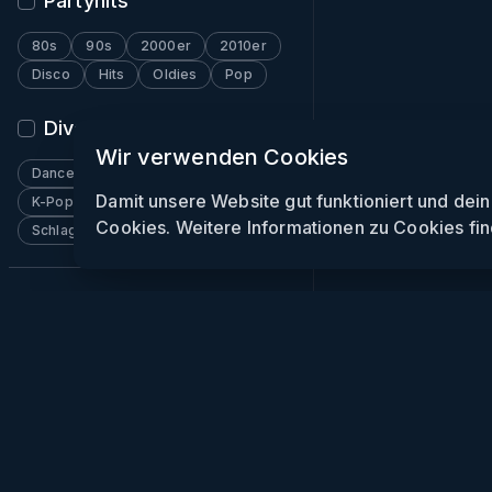
Partyhits
80s
90s
2000er
2010er
Disco
Hits
Oldies
Pop
Diverses
Wir verwenden Cookies
Dancehall
Funk
Indie
Damit unsere Website gut funktioniert und dei
K-Pop
Pop
Reggae
Rock
Cookies. Weitere Informationen zu Cookies fin
Schlager
Soulection
Wave
Week
Party
Clubs
Gewin