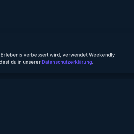
n Erlebenis verbessert wird, verwendet Weekendly
dest du in unserer
Datenschutzerklärung
.
endly
Informationen
s finden
Über uns
 finden
Für Partner
nspiele
Für Veranstalter