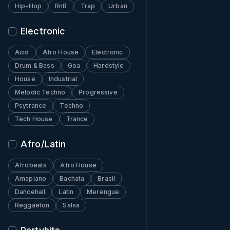
Hip-Hop
RnB
Trap
Urban
Electronic
Acid
Afro House
Electronic
Drum & Bass
Goa
Hardstyle
House
Industrial
Melodic Techno
Progressive
Psytrance
Techno
Tech House
Trance
Afro/Latin
Afrobeats
Afro House
Amapiano
Bachata
Brasil
Dancehall
Latin
Merengue
Reggaeton
Salsa