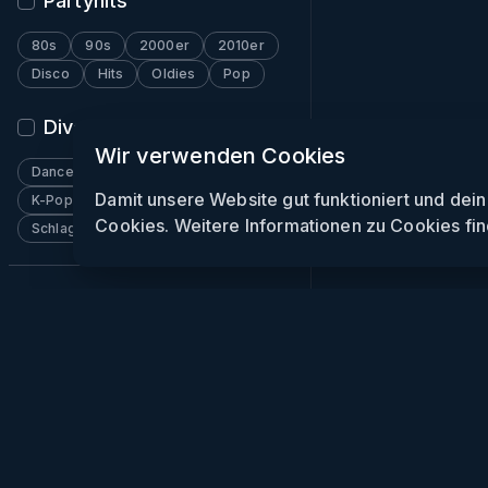
Partyhits
80s
90s
2000er
2010er
Disco
Hits
Oldies
Pop
Diverses
Wir verwenden Cookies
Dancehall
Funk
Indie
Damit unsere Website gut funktioniert und dei
K-Pop
Pop
Reggae
Rock
Cookies. Weitere Informationen zu Cookies fin
Schlager
Soulection
Wave
Week
Party
Clubs
Gewin