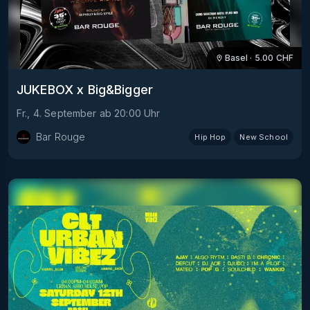
Basel
·
5.00
CHF
JUKEBOX x Big&Bigger
Fr., 4. September
ab
20:00
Uhr
Bar Rouge
Hip Hop
New School