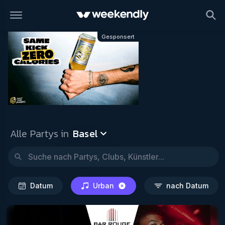
Basel
Datum
Urban
nach 
Gesponsert
Alle Partys in
Basel
Datum
Urban
nach Datum