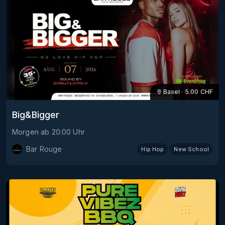
Basel
·
5.00
CHF
Big&Bigger
Morgen
ab
20:00
Uhr
Bar Rouge
Hip Hop
New School