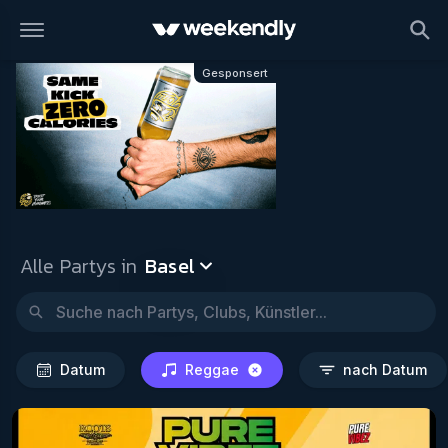
Basel
Datum
Reggae
nach
Gesponsert
Alle Partys in
Basel
Datum
Reggae
nach Datum