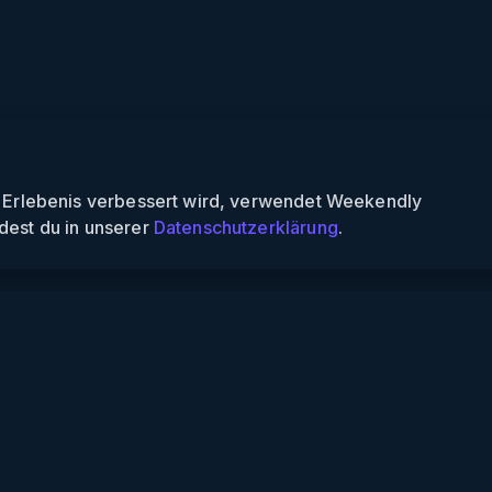
n Erlebenis verbessert wird, verwendet Weekendly
dest du in unserer
Datenschutzerklärung
.
endly
Informationen
s finden
Über uns
 finden
Für Partner
nspiele
Für Veranstalter