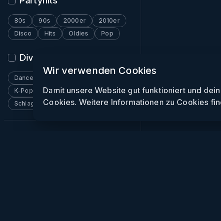
Partyhits
80s
90s
2000er
2010er
Disco
Hits
Oldies
Pop
Diverses
Wir verwenden Cookies
Dancehall
Funk
Indie
Damit unsere Website gut funktioniert und dei
K-Pop
Pop
Reggae
Rock
Cookies. Weitere Informationen zu Cookies fin
Schlager
Soulection
Wave
Week
Party
Clubs
Gewin