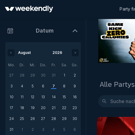
Party f
Datum
Mo.
Di.
Mi.
Do.
Fr.
Sa.
So.
27
28
29
30
31
1
2
Alle Partys
3
4
5
6
7
8
9
10
11
12
13
14
15
16
17
18
19
20
21
22
23
24
25
26
27
28
29
30
31
1
2
3
4
5
6