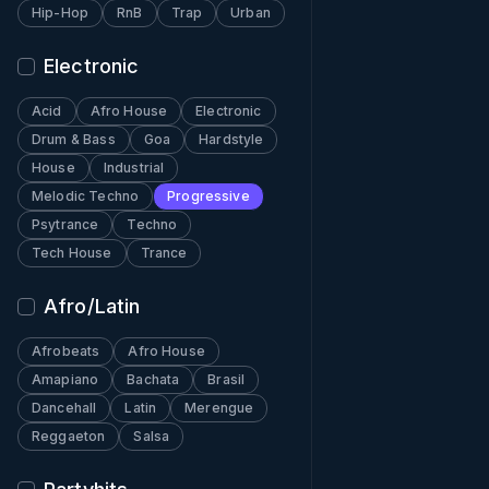
Hip-Hop
RnB
Trap
Urban
Electronic
Acid
Afro House
Electronic
Drum & Bass
Goa
Hardstyle
House
Industrial
Melodic Techno
Progressive
Psytrance
Techno
Tech House
Trance
Afro/Latin
Afrobeats
Afro House
Amapiano
Bachata
Brasil
Dancehall
Latin
Merengue
Reggaeton
Salsa