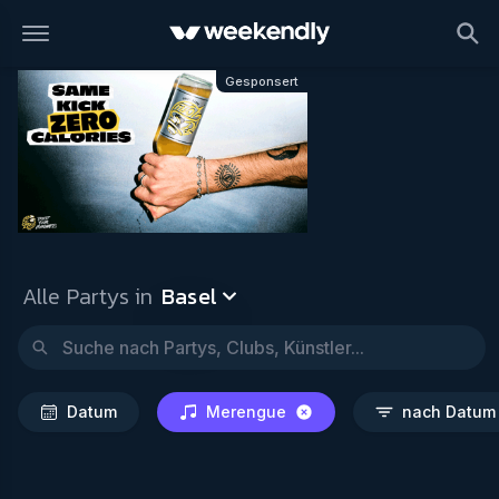
Basel
Datum
Merengue
n
Gesponsert
Alle Partys in
Basel
Datum
Merengue
nach Datum