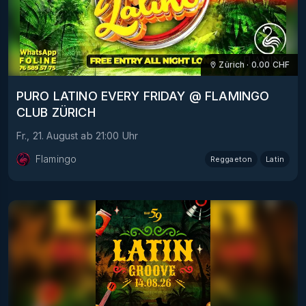
Zürich
·
0.00
CHF
PURO LATINO EVERY FRIDAY @ FLAMINGO
CLUB ZÜRICH
Fr., 21. August
ab
21:00
Uhr
Flamingo
Reggaeton
Latin