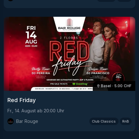
Basel
·
5.00
CHF
Red Friday
Fr., 14. August
ab
20:00
Uhr
Bar Rouge
Club Classics
RnB