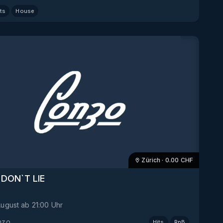
ts
House
Zürich
·
0.00
CHF
 DON`T LIE
August
ab
21:00
Uhr
nzo
Hits
RnB