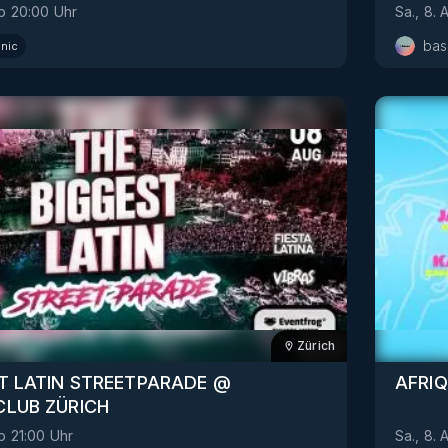
b
20:00
Uhr
Sa., 8. 
bas
onic
Zürich
T LATIN STREETPARADE @
AFRIQ
CLUB ZÜRICH
b
21:00
Uhr
Sa., 8. 