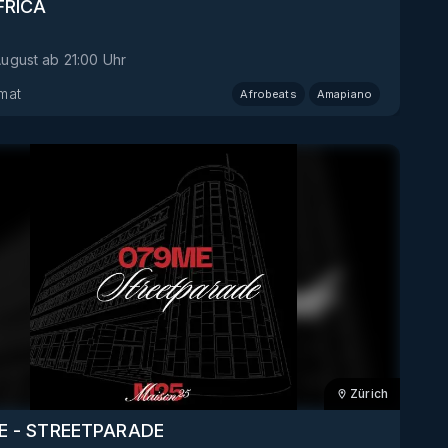
FRICA
August
ab
21:00
Uhr
mat
Afrobeats
Amapiano
Zürich
E - STREETPARADE