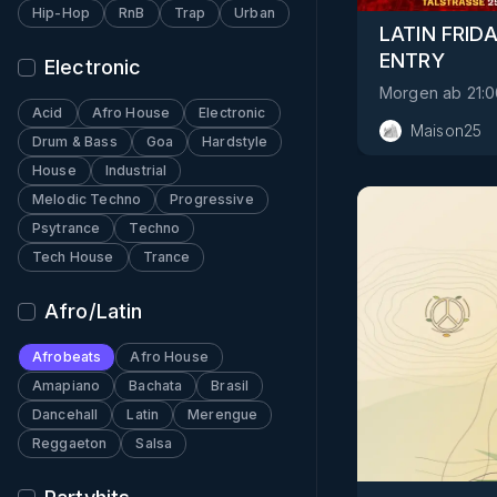
Hip-Hop
RnB
Trap
Urban
LATIN FRID
ENTRY
Electronic
Morgen
ab
21:
Acid
Afro House
Electronic
Maison25
Drum & Bass
Goa
Hardstyle
House
Industrial
Melodic Techno
Progressive
Psytrance
Techno
Tech House
Trance
Afro/Latin
Afrobeats
Afro House
Amapiano
Bachata
Brasil
Dancehall
Latin
Merengue
Reggaeton
Salsa