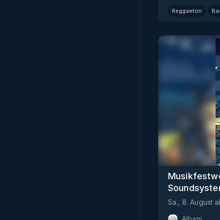
Reggaeton
Ba
Musikfestwo
Soundsyst
Sa., 8. August
a
Albani