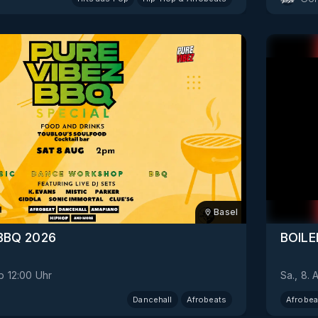
Basel
 BBQ 2026
BOILE
b
12:00
Uhr
Sa., 8. 
Dancehall
Afrobeats
Afrobea