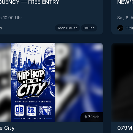
QUENCY — FREE ENTRY
NEW'
b
10:00
Uhr
Sa., 8. 
s
Hei
Tech House
House
Zürich
e City
079M