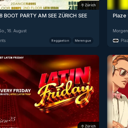
Zürich
ROMPE 15.08 BOOT PARTY AM SEE ZÜRICH SEE
Plaze
So., 16. August
Morgen
nts
Pla
Reggaeton
Merengue
Zürich