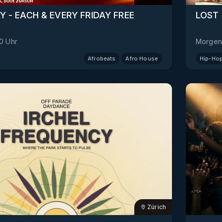
AY - EACH & EVERY FRIDAY FREE
LOST 
00
Uhr
Morgen
Afrobeats
Afro House
Hip-Ho
Zürich