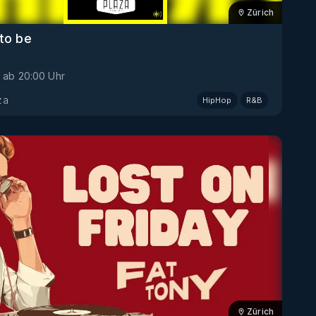
Zürich
 to be
ab
20:00
Uhr
za
HipHop
R&B
Zürich