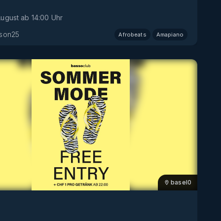
August
ab
14:00
Uhr
son25
Afrobeats
Amapiano
basel
0