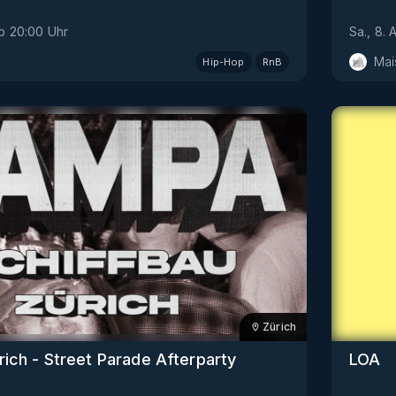
b
20:00
Uhr
Sa., 8. 
Mai
Hip-Hop
RnB
Zürich
rich - Street Parade Afterparty
LOA