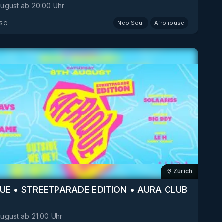
August
ab
20:00
Uhr
so
Neo Soul
Afrohouse
Zürich
UE • STREETPARADE EDITION • AURA CLUB
August
ab
21:00
Uhr