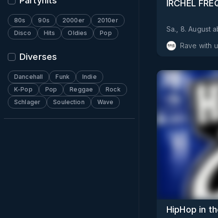
Partyhits
IRCHEL FRE
80s
90s
2000er
2010er
Sa., 8. August
a
Disco
Hits
Oldies
Pop
Rave with u
Diverses
Dancehall
Funk
Indie
K-Pop
Pop
Reggae
Rock
Schlager
Soulection
Wave
HipHop in th