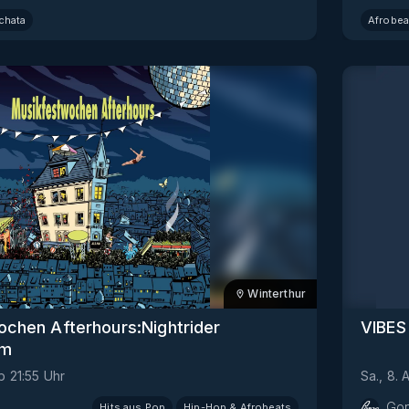
chata
Afrobea
Winterthur
chen Afterhours:Nightrider
VIBES
em
b
21:55
Uhr
Sa., 8. 
Go
Hits aus Pop
Hip-Hop & Afrobeats