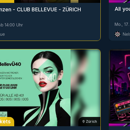
All y
anzen - CLUB BELLEVUE - ZÜRICH
Mo., 17.
ab
14:00
Uhr
vue
Nel
kets
Zürich