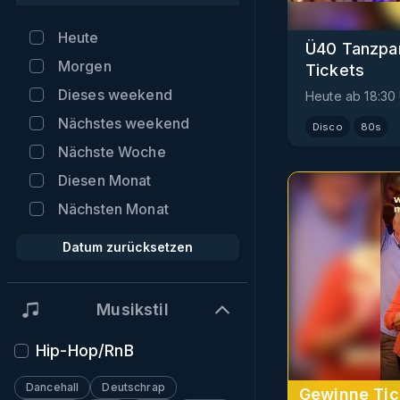
Heute
Ü40 Tanzpar
Morgen
Tickets
Dieses weekend
Heute
ab
18:30
Nächstes weekend
Disco
80s
Nächste Woche
Diesen Monat
Nächsten Monat
Datum zurücksetzen
Musikstil
Hip-Hop/RnB
Dancehall
Deutschrap
Gewinne Tic