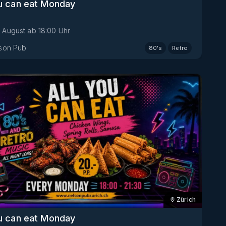
ou can eat Monday
. August
ab
18:00
Uhr
son Pub
80's
Retro
Zürich
ou can eat Monday