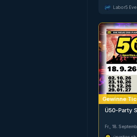
Labor5 Even
Gewinne Tic
Ü50-Party 
Fr., 18. Septem
üparties.ch