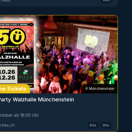
ne Tickets
Münchenstein
arty Walzhalle Münchenstein
Oktober
ab
18:00
Uhr
rties.ch
80s
90s