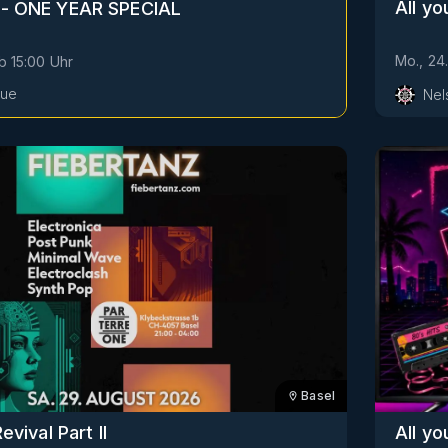
All y
- ONE YEAR SPECIAL
Mo., 24
b
15:00
Uhr
vue
Nel
Basel
evival Part II
All y