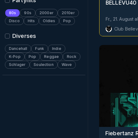
Partyhits
BELLEVÜ40 
80s
90s
2000er
2010er
Fr., 21. August
a
Disco
Hits
Oldies
Pop
Club Belle
Diverses
Dancehall
Funk
Indie
K-Pop
Pop
Reggae
Rock
Schlager
Soulection
Wave
Fiebertanz R