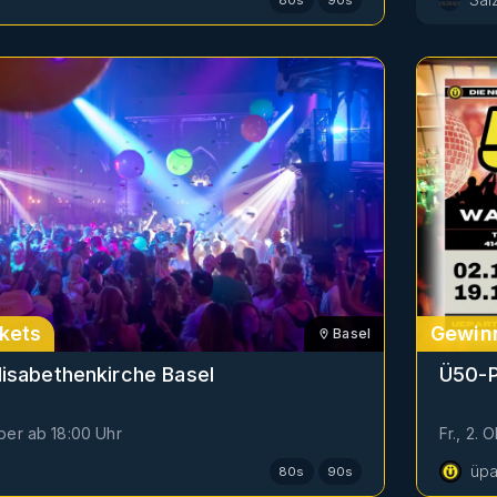
kets
Gewin
Basel
lisabethenkirche Basel
Ü50-P
ber
ab
18:00
Uhr
Fr., 2. 
üpa
80s
90s