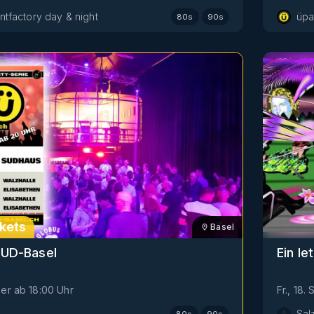
tfactory day & night
üpa
80s
90s
kets
Basel
SUD-Basel
Ein l
ber
ab
18:00
Uhr
Fr., 18
Sal
80s
90s