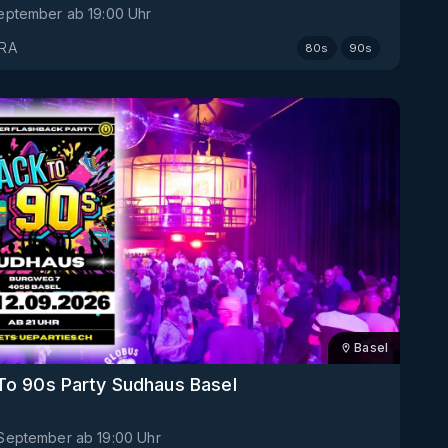
 September
ab
19:00
Uhr
TRA
80s
90s
Basel
To 90s Party Sudhaus Basel
. September
ab
19:00
Uhr