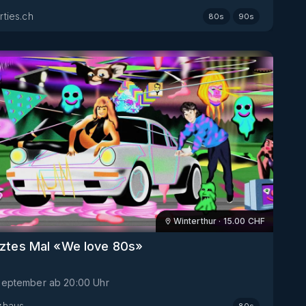
rties.ch
80s
90s
Winterthur
·
15.00
CHF
etztes Mal «We love 80s»
. September
ab
20:00
Uhr
zhaus
80s