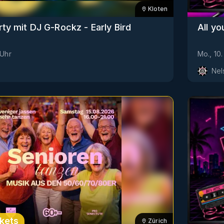
Kloten
ty mit DJ G-Rockz - Early Bird
All y
Uhr
Mo., 10
Nel
kets
Zürich