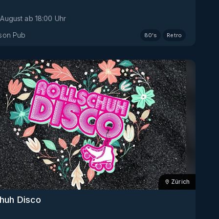
 August
ab
18:00
Uhr
son Pub
80's
Retro
Zürich
chuh Disco