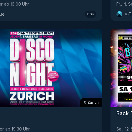
er
ab
16:00
Uhr
Fr., 4.
vue
X-
80s
Zürich
Back 
er
ab
19:30
Uhr
Sa., 12