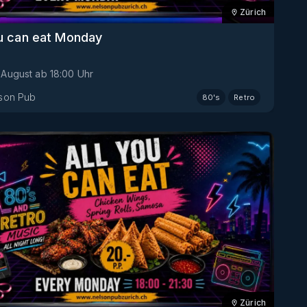
Zürich
ou can eat Monday
. August
ab
18:00
Uhr
son Pub
80's
Retro
Zürich