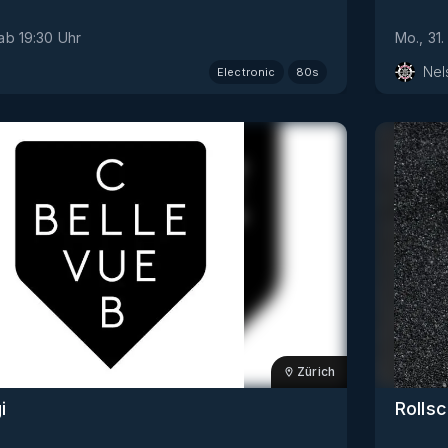
ab
19:30
Uhr
Mo., 31.
Nel
Electronic
80s
Zürich
i
Rolls