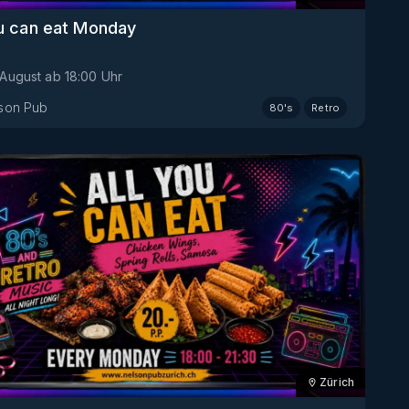
ou can eat Monday
 August
ab
18:00
Uhr
son Pub
80's
Retro
Zürich