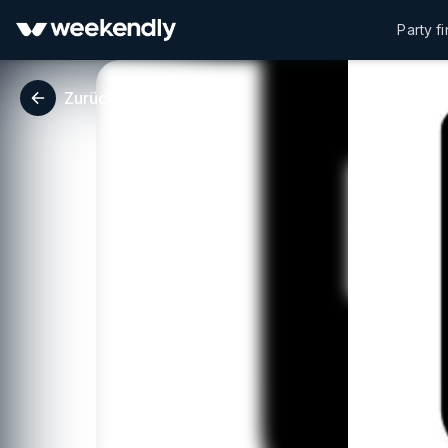
Party f
Zurück