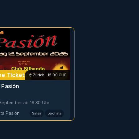
e Tickets
Zürich
·
15.00
CHF
 Pasión
. September
ab
19:30
Uhr
sta Pasión
Salsa
Bachata