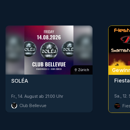
Gewinn
Zürich
Fiesta
SOLÉA
Sa., 12
Fr., 14. August
ab
21:00
Uhr
Club Bellevue
Fie