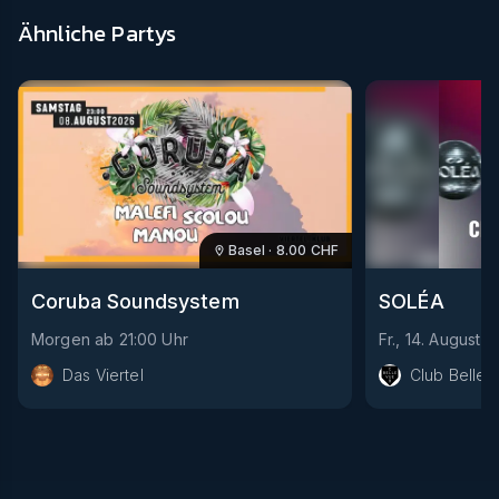
Ähnliche Partys
Basel
·
8.00
CHF
Coruba Soundsystem
SOLÉA
Morgen
ab
21:00
Uhr
Fr., 14. August
a
Das Viertel
Club Bellev