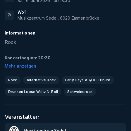
Sa., 6. Juni 2026
ab
18:30
Wo?
Musikzentrum Sedel
,
6020
Emmenbrücke
Informationen
Rock
Konzertbeginn: 20:30
Mehr anzeigen
Rock
Alternative Rock
Early Days AC/DC Tribute
Drunken Loose Waltz N’ Roll
Schweinerock
Veranstalter:
Musikzentrum Sedel