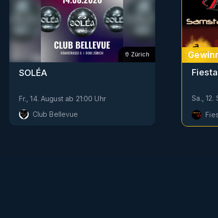
Gewinn
Zürich
Fiesta
SOLÉA
Sa., 12
Fr., 14. August
ab
21:00
Uhr
Club Bellevue
Fie