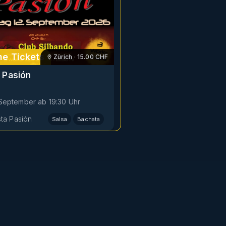
e Tickets
Zürich
·
15.00
CHF
 Pasión
. September
ab
19:30
Uhr
sta Pasión
Salsa
Bachata