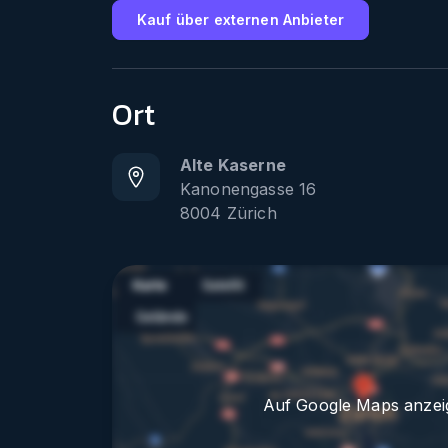
Kauf über externen Anbieter
Ort
Alte Kaserne
Kanonengasse 16
8004
Zürich
Auf Google Maps anzei