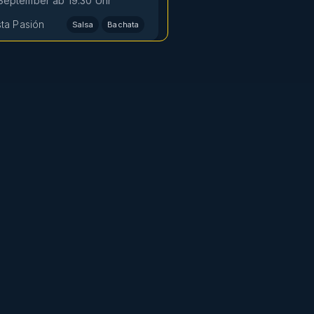
. September
ab
19:30
Uhr
sta Pasión
Salsa
Bachata