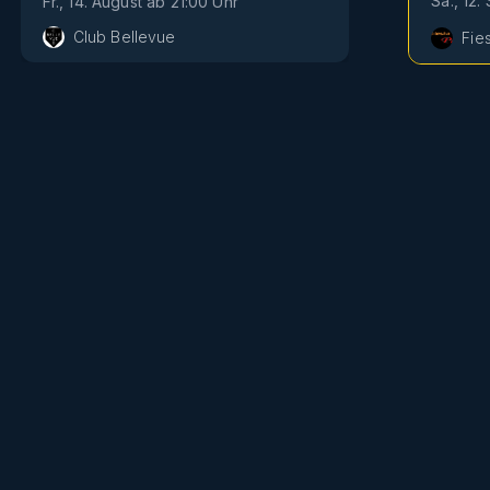
Sa., 12
Fr., 14. August
ab
21:00
Uhr
Club Bellevue
Fie