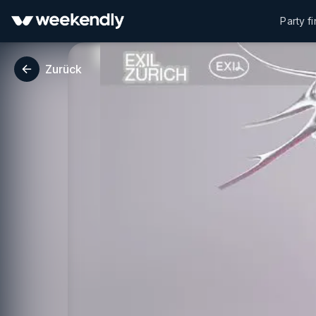
Party f
Zurück