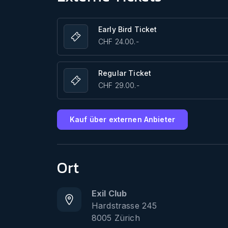
Early Bird Ticket
CHF 24.00.-
Regular Ticket
CHF 29.00.-
Kauf über externen Anbieter
Ort
Exil Club
Hardstrasse 245
8005
Zürich