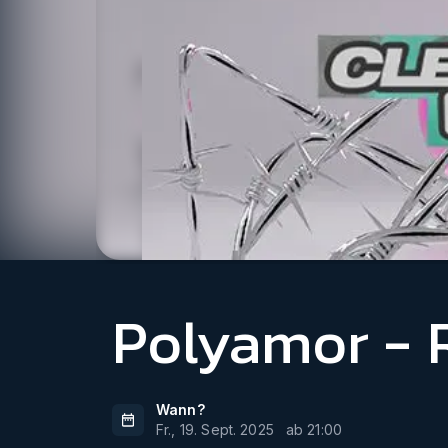
Polyamor - 
Wann?
Fr., 19. Sept. 2025
ab
21:00