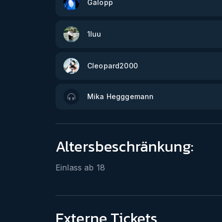
Galopp
1luu
Cleopard2000
Mika Hegggemann
Altersbeschränkung:
Einlass ab
18
Externe Tickets