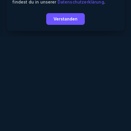
findest du in unserer
Datenschutzerklärung
.
Verstanden
Weekendly
Partys finden
Clubs finden
Gewinnspiele
Informationen
Über uns
Für Partner