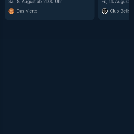
Sa., 8. August
ab
21:00
Uhr
Fr., 14. August
a
Das Viertel
Club Bellev