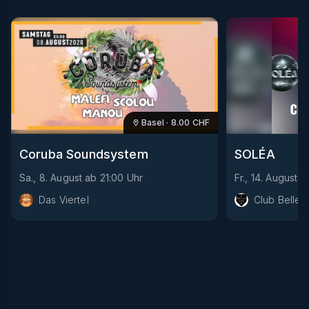
Basel
·
8.00
CHF
Coruba Soundsystem
SOLÉA
Sa., 8. August
ab
21:00
Uhr
Fr., 14. August
a
Das Viertel
Club Bellev