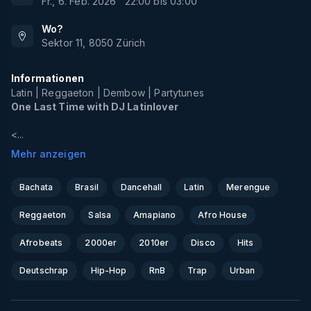
Fr., 6. Feb. 2026
22:00
bis
03:00
Wo?
Sektor 11
,
8050
Zürich
Informationen
Latin | Reggaeton | Dembow | Partytunes
One Last Time with DJ Latinlover
<...
Mehr anzeigen
Bachata
Brasil
Dancehall
Latin
Merengue
Reggaeton
Salsa
Amapiano
Afro House
Afrobeats
2000er
2010er
Disco
Hits
Deutschrap
Hip-Hop
RnB
Trap
Urban