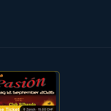
e Tickets
Zürich
·
15.00
CHF