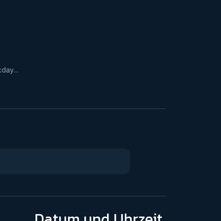

day...
Datum
und Uhrzeit