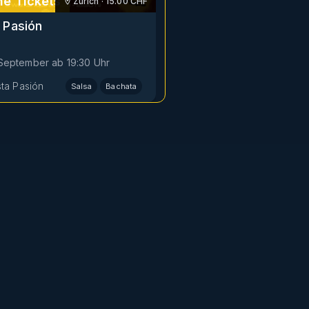
e Tickets
Zürich
·
15.00
CHF
 Pasión
. September
ab
19:30
Uhr
sta Pasión
Salsa
Bachata