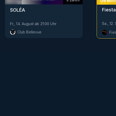
Gewinn
Zürich
Fiesta
SOLÉA
Sa., 12
Fr., 14. August
ab
21:00
Uhr
Club Bellevue
Fie