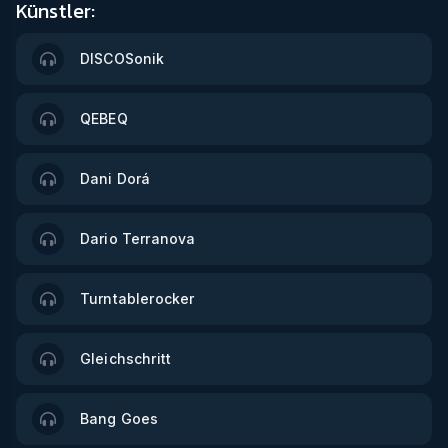
Künstler:
DISCOSonik
QEBEQ
Dani Dorá
Dario Terranova
Turntablerocker
Gleichschritt
Bang Goes