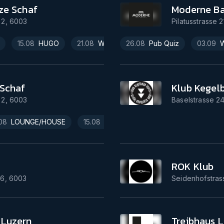
ze Schaf
Moderne Ba
 2
,
6003
Pilatusstrasse 2
15.08
HUGO
21.08
WARREN
26.08
22.08
Pub Quiz
MISCH
03.09
28.0
W
 Schaf
Klub Kegel
 2
,
6003
Baselstrasse 2
08
LOUNGE/HOUSE
15.08
DA CONTE
21.08
LOUNGE/HO
ROK Klub
36
,
6003
Seidenhofstras
 Luzern
Treibhaus 