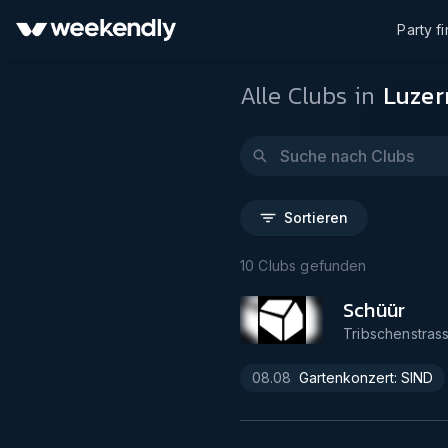
Party f
Alle Clubs in
Luzer
Sortieren
10
Clubs gefunden
Schüür
Tribschenstrass
08.08
Gartenkonzert: SIND