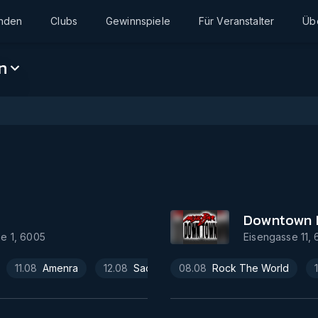
inden
Clubs
Gewinnspiele
Für Veranstalter
Üb
n
Downtown 
e 1
,
6005
Eisengasse 11
,
11.08
Amenra
12.08
Sacred Reich
08.08
Rock The World
13.08
Noche Cuban