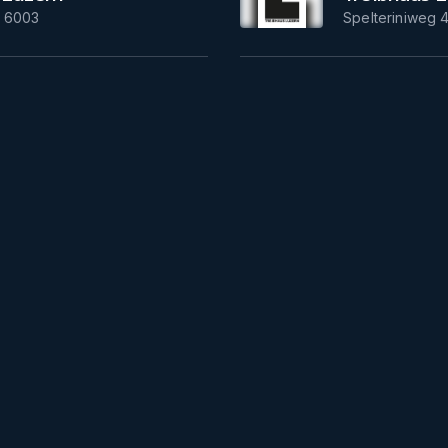
,
6003
Spelteriniweg 