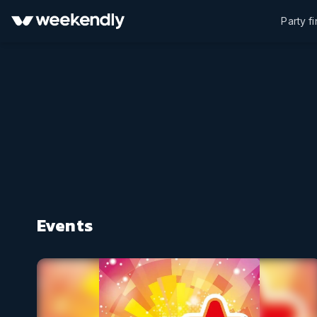
Party f
Events