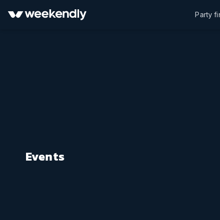
Party f
Events