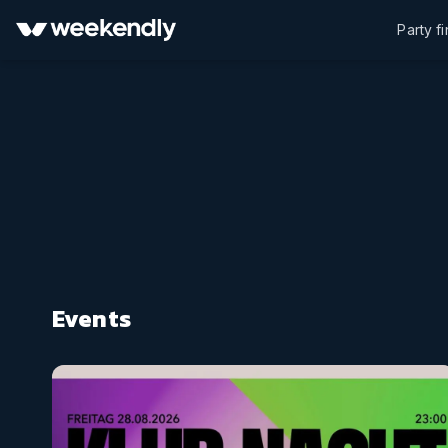
Party f
Events