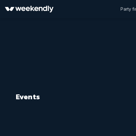
Party f
Events