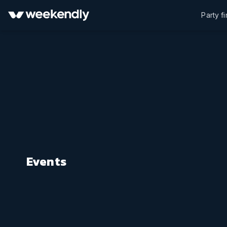
Party f
Events