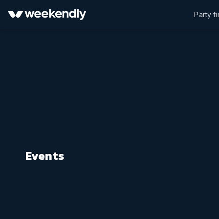
Party f
Events