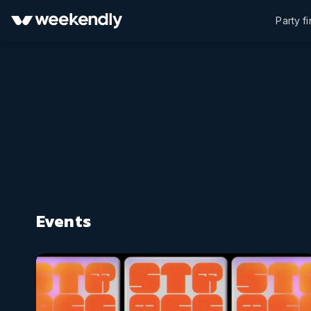
Party f
Events