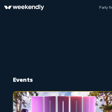
Party f
Events