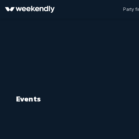
Party f
Events