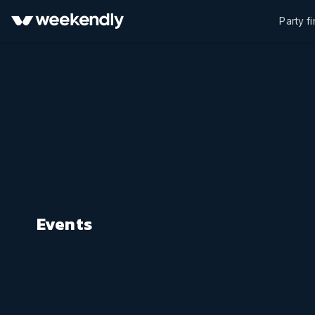
Party f
Events