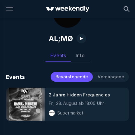
AL;MØ
Events
Info
Events
Bevorstehende
Vergangene
2 Jahre Hidden Frequencies
Fr., 28. August
ab
18:00
Uhr
Supermarket