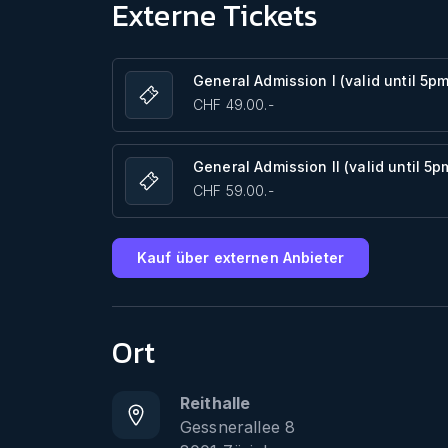
Externe Tickets
General Admission I (valid until 5pm
CHF 49.00.-
General Admission II (valid until 5p
CHF 59.00.-
Kauf über externen Anbieter
Ort
Reithalle
Gessnerallee 8