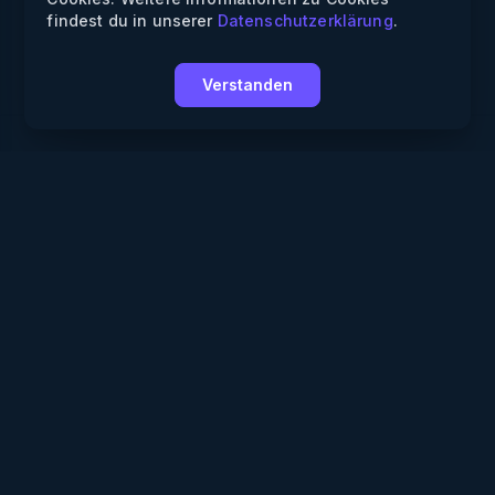
findest du in unserer
Datenschutzerklärung
.
Verstanden
Weekendly
Partys finden
Clubs finden
Gewinnspiele
Informationen
Über uns
Für Partner