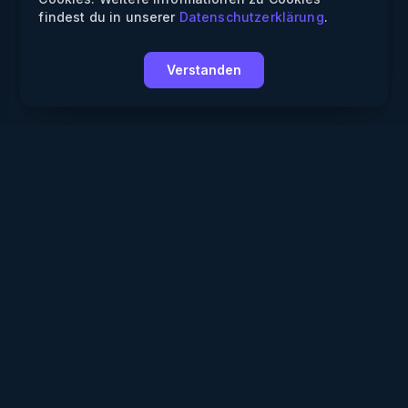
findest du in unserer
Datenschutzerklärung
.
Verstanden
Weekendly
Partys finden
Clubs finden
Gewinnspiele
Informationen
Über uns
Für Partner