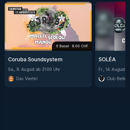
Basel
·
8.00
CHF
Coruba Soundsystem
SOLÉA
Sa., 8. August
ab
21:00
Uhr
Fr., 14. August
a
Das Viertel
Club Bellev