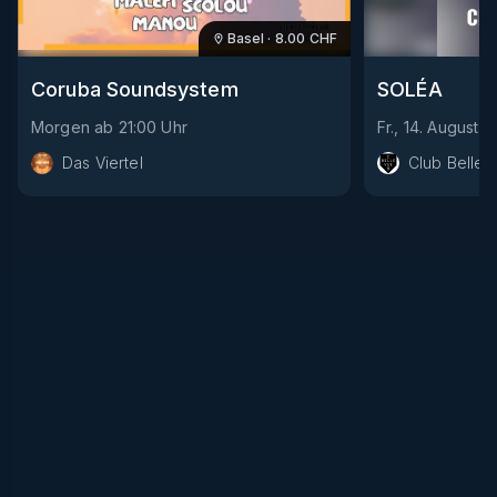
Basel
·
8.00
CHF
Coruba Soundsystem
SOLÉA
Morgen
ab
21:00
Uhr
Fr., 14. August
a
Das Viertel
Club Bellev