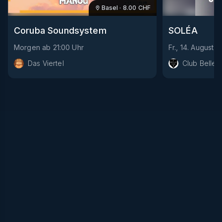
Basel
·
8.00
CHF
Coruba Soundsystem
SOLÉA
Morgen
ab
21:00
Uhr
Fr., 14. August
a
Das Viertel
Club Bellev