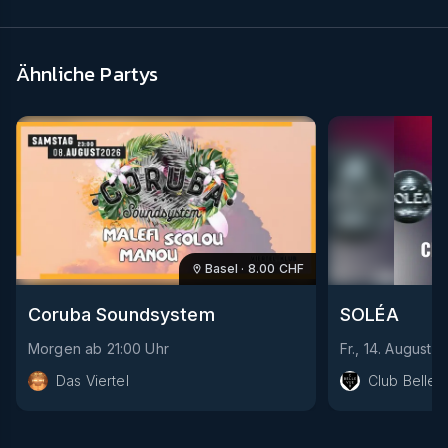
Ähnliche Partys
Basel
·
8.00
CHF
Coruba Soundsystem
SOLÉA
Morgen
ab
21:00
Uhr
Fr., 14. August
a
Das Viertel
Club Bellev