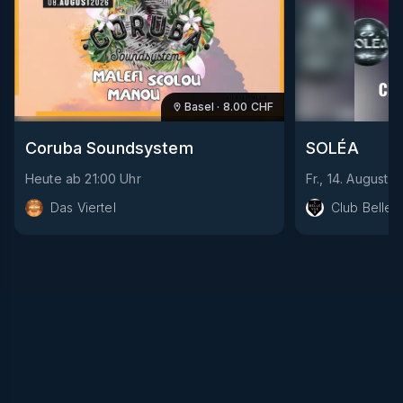
Basel
·
8.00
CHF
Coruba Soundsystem
SOLÉA
Heute
ab
21:00
Uhr
Fr., 14. August
a
Das Viertel
Club Bellev