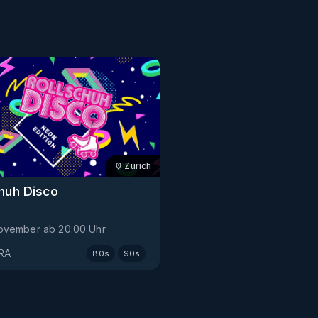
Zürich
chuh Disco
 November
ab
20:00
Uhr
RA
80s
90s