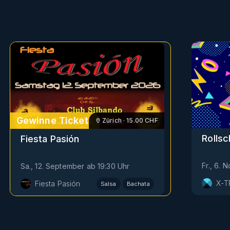
Gewinne Tickets
Zürich
·
15.00
CHF
Rolls
Fiesta Pasión
Fr., 6.
Sa., 12. September
ab
19:30
Uhr
X-T
Fiesta Pasión
Salsa
Bachata